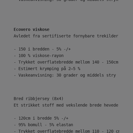
Ecovero viskose
Avledet fra sertifiserte fornybare trekilder ved b
- 150 i bredden - 5% -/+
- 100 % viskose-rayon
- Trykket overflatebredde mellom 140 - 150cm
- Estimert krymping på 2–5 %
- Vaskeanvisning: 30 grader og middels stry
Bred ribbjersey (8x4)
Et strikket stoff med vekslende brede hevede og se
- 120cm i bredde 5% -/+
- 95% bomull - 5% elastan
- Trykket overflatebredde mellom 110 - 120 cm