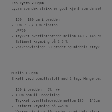
Eco Lycra 200gsm
Lycra spandex strikk er godt kjent som dansetøy el
- 150 - 160 cm i bredden
- 90% PES / 10% elastan
- UPF50
- Trykket overflatebredde mellom 140 - 145 cm
- Estimert krymping på 2–5 %
- Vaskeanvisning: 30 grader og middels stryk
Enkelt vevd bomullsstoff med 2 lag. Mange babyer e
- 150 i bredden - 5% -/+
- 100% bomull Dobbeltlag
- Trykket overflatebredde mellom 135 - 145cm
- Estimert krymping på 2–5 %
- Vaskeanvisning: 30 grader og middels stryk