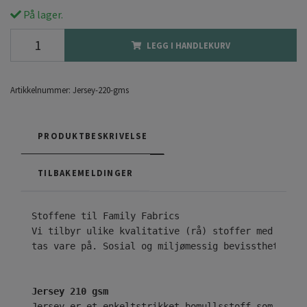
På lager.
LEGG I HANDLEKURV
Artikkelnummer:
Jersey-220-gms
PRODUKTBESKRIVELSE
TILBAKEMELDINGER
Vi tilbyr ulike kvalitative (rå) stoffer med ekskl
tas vare på. Sosial og miljømessig bevissthet er n
Jersey 210 gsm
Jersey er et enkeltstrikket bomullsstoff som er kj