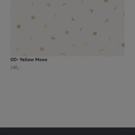
OD- Yellow Moon
O
240,-
2