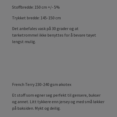
Stoffbredde: 150 cm +/- 5%
Trykket bredde: 145-150 cm
Det anbefales vask på 30 grader og at
tørketrommel ikke benyttes for å bevare tøyet
lengst mulig.
French Terry 230-240 gsm økotex
Et stoff som egner seg perfekt til gensere, bukser
og annet. Litt tykkere enn jersey og med små løkker
på baksiden. Mykt og deilig.