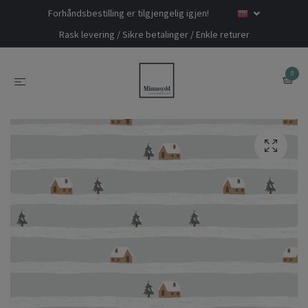
Forhåndsbestilling er tilgjengelig igjen!
Rask levering / Sikre betalinger / Enkle returer
0