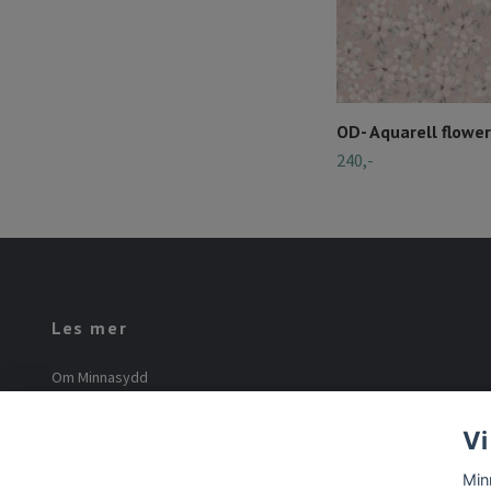
OD- Aquarell flowe
240,-
Les mer
Om Minnasydd
Minna Mourier
Vi
Vilkår og betingelser
Min