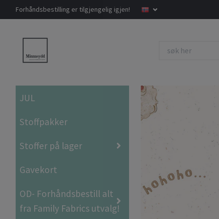
Forhåndsbestilling er tilgjengelig igjen!
JUL
Stoffpakker
Stoffer på lager
Gavekort
OD- Forhåndsbestill alt
fra Family Fabrics utvalg!