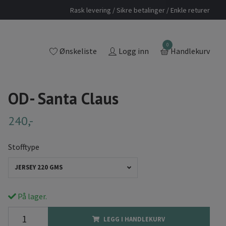
Rask levering / Sikre betalinger / Enkle returer
0
Ønskeliste
Logg inn
Handlekurv
OD- Santa Claus
240,-
Stofftype
JERSEY 220 GMS
På lager.
LEGG I HANDLEKURV