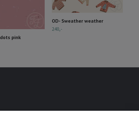
OD- Sweather weather
240,-
dots pink
OD-
240,