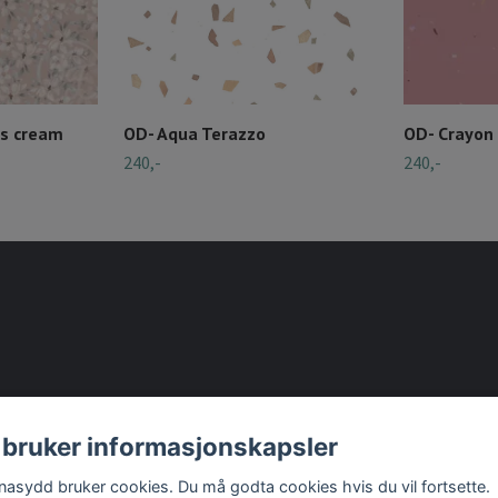
rs cream
OD- Aqua Terazzo
OD- Crayon 
240,-
240,-
 bruker informasjonskapsler
nasydd bruker cookies. Du må godta cookies hvis du vil fortsette.