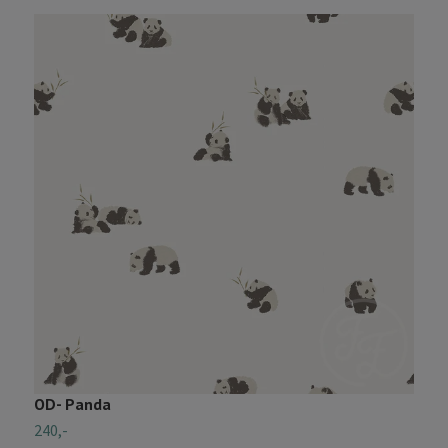
OD- Panda
B
240,-
2