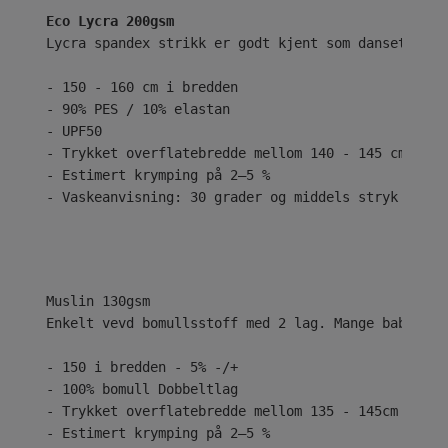
Eco Lycra 200gsm
Lycra spandex strikk er godt kjent som dansetøy el
- 150 - 160 cm i bredden
- 90% PES / 10% elastan
- UPF50
- Trykket overflatebredde mellom 140 - 145 cm
- Estimert krymping på 2–5 %
- Vaskeanvisning: 30 grader og middels stryk
Enkelt vevd bomullsstoff med 2 lag. Mange babyer e
- 150 i bredden - 5% -/+
- 100% bomull Dobbeltlag
- Trykket overflatebredde mellom 135 - 145cm
- Estimert krymping på 2–5 %