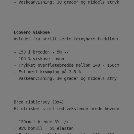
- Vaskeanvisning: 30 grader og middels stryk
Ecovero viskose
Avledet fra sertifiserte fornybare trekilder ved b
- 150 i bredden - 5% -/+
- 100 % viskose-rayon
- Trykket overflatebredde mellom 140 - 150cm
- Estimert krymping på 2–5 %
- Vaskeanvisning: 30 grader og middels stry
Bred ribbjersey (8x4)
Et strikket stoff med vekslende brede hevede og se
- 120cm i bredde 5% -/+
- 95% bomull - 5% elastan