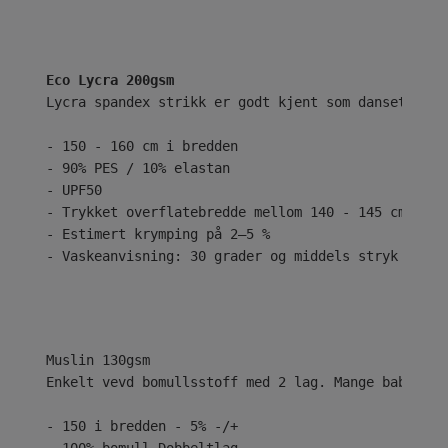
Eco Lycra 200gsm
Lycra spandex strikk er godt kjent som dansetøy el
- 150 - 160 cm i bredden
- 90% PES / 10% elastan
- UPF50
- Trykket overflatebredde mellom 140 - 145 cm
- Estimert krymping på 2–5 %
- Vaskeanvisning: 30 grader og middels stryk
Enkelt vevd bomullsstoff med 2 lag. Mange babyer e
- 150 i bredden - 5% -/+