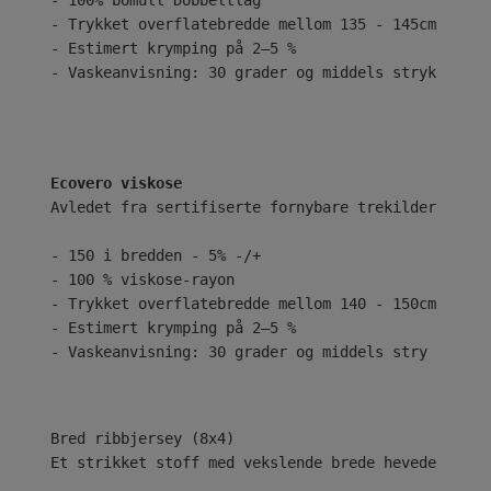
- 100% bomull Dobbeltlag
- Trykket overflatebredde mellom 135 - 145cm
- Estimert krymping på 2–5 %
- Vaskeanvisning: 30 grader og middels stryk
Ecovero viskose
Avledet fra sertifiserte fornybare trekilder ved b
- 150 i bredden - 5% -/+
- 100 % viskose-rayon
- Trykket overflatebredde mellom 140 - 150cm
- Estimert krymping på 2–5 %
- Vaskeanvisning: 30 grader og middels stry
Bred ribbjersey (8x4)
Et strikket stoff med vekslende brede hevede og se