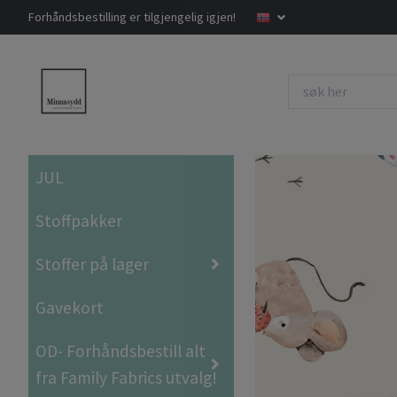
Forhåndsbestilling er tilgjengelig igjen!
JUL
Stoffpakker
Stoffer på lager
Gavekort
OD- Forhåndsbestill alt
fra Family Fabrics utvalg!