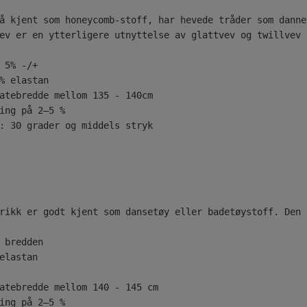
å kjent som honeycomb-stoff, har hevede tråder som danne
ev er en ytterligere utnyttelse av glattvev og twillvev 
 5% -/+
% elastan
atebredde mellom 135 - 140cm
ing på 2–5 %
: 30 grader og middels stryk
rikk er godt kjent som dansetøy eller badetøystoff. Den 
 bredden
elastan
atebredde mellom 140 - 145 cm
ing på 2–5 %