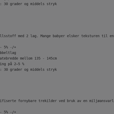
: 30 grader og middels stryk
llsstoff med 2 lag. Mange babyer elsker teksturen til en
- 5% -/+
bbeltlag
atebredde mellom 135 - 145cm
ing på 2–5 %
: 30 grader og middels stryk
ifiserte fornybare trekilder ved bruk av en miljøansvarl
- 5% -/+