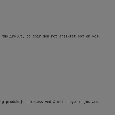
 muslinklut, og gnir den mot ansiktet som en koseklut. S
ig produksjonsprosess ved å møte høye miljøstandarder, L