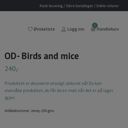
Rask levering / Sikre betalinger / Enkle returer
0
Ønskeliste
Logg inn
Handlekurv
OD- Birds and mice
240,-
Produktet er dessverre utsolgt akkurat nå! Du kan
overvåke produktet, du får da en mail når det er på lager
igjen.
Artikkelnummer:
Jersey-220-gms