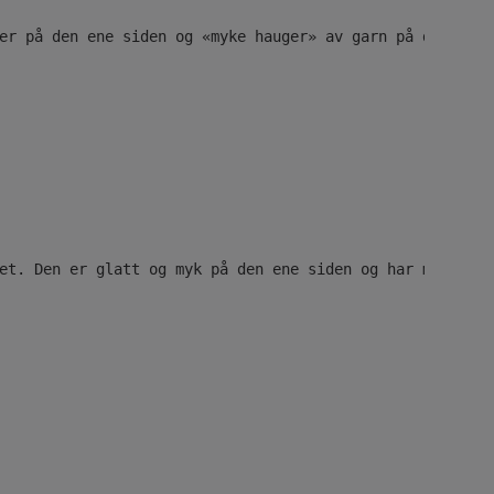
er på den ene siden og «myke hauger» av garn på den andr
et. Den er glatt og myk på den ene siden og har myke løk