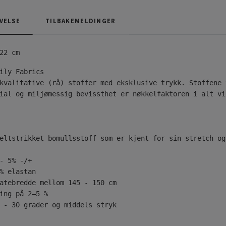
VELSE
TILBAKEMELDINGER
22 cm
kvalitative (rå) stoffer med eksklusive trykk. Stoffene 
ial og miljømessig bevissthet er nøkkelfaktoren i alt vi
eltstrikket bomullsstoff som er kjent for sin stretch og
- 5% -/+
% elastan
atebredde mellom 145 - 150 cm
ing på 2–5 %
 - 30 grader og middels stryk