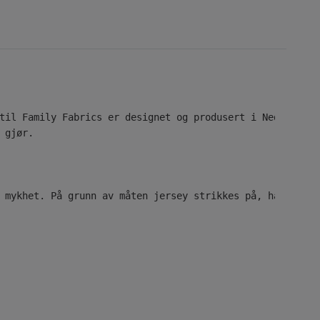
til Family Fabrics er designet og produsert i Nederland.
 gjør.
 mykhet. På grunn av måten jersey strikkes på, har det e