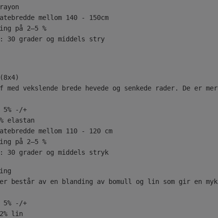
rayon
atebredde mellom 140 - 150cm
ing på 2–5 %
: 30 grader og middels stry
(8x4)
f med vekslende brede hevede og senkede rader. De er mer
 5% -/+
% elastan
atebredde mellom 110 - 120 cm
ing på 2–5 %
: 30 grader og middels stryk
er består av en blanding av bomull og lin som gir en myk
 5% -/+
2% lin