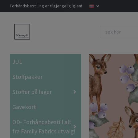
Forhåndsbestilling er tilgjengelig igjen!
JUL
Stoffpakker
Stoffer på lager
Gavekort
OD- Forhåndsbestill alt
fra Family Fabrics utvalg!