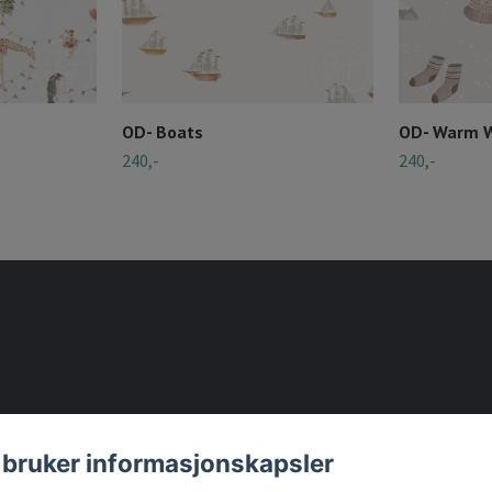
OD- Boats
OD- Warm W
240,-
240,-
 bruker informasjonskapsler