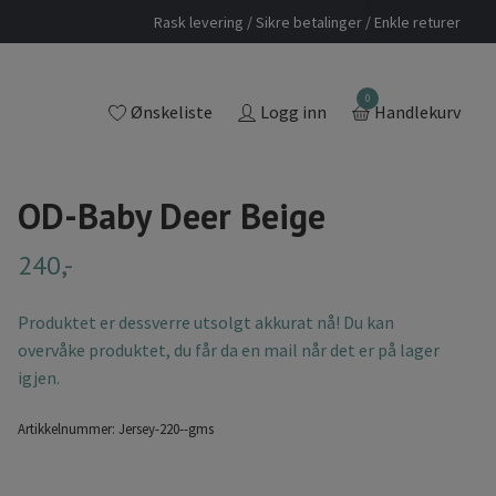
Rask levering / Sikre betalinger / Enkle returer
0
Ønskeliste
Logg inn
Handlekurv
OD-Baby Deer Beige
240,-
Produktet er dessverre utsolgt akkurat nå! Du kan
overvåke produktet, du får da en mail når det er på lager
igjen.
Artikkelnummer:
Jersey-220--gms