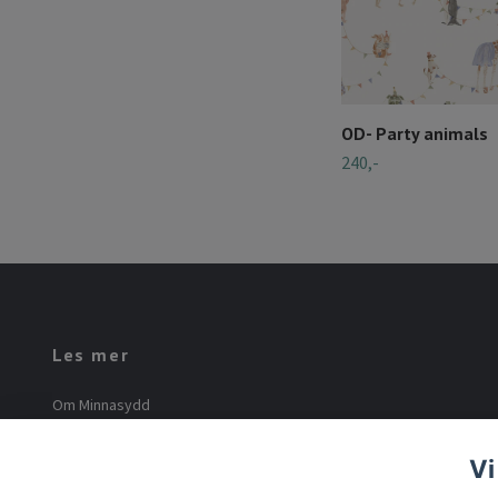
OD- Party animals
240,-
Les mer
Om Minnasydd
Minna Mourier
Vi
Vilkår og betingelser