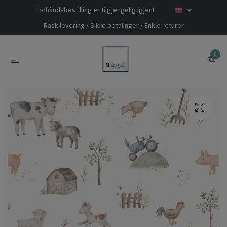
Forhåndsbestilling er tilgjengelig igjen!
Rask levering / Sikre betalinger / Enkle returer
0