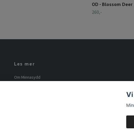
OD - Blossom Deer 
260,-
Les mer
Om Minnasydd
Minna Mourier
Vi
Vilkår og betingelser
Min
© 2026 Minnasydd