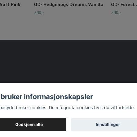
Soft Pink
OD- Hedgehogs Dreams Vanilla
OD- Forest 
240,-
240,-
 bruker informasjonskapsler
nasydd bruker cookies. Du må godta cookies hvis du vil fortsette.
Godkjenn alle
Innstillinger