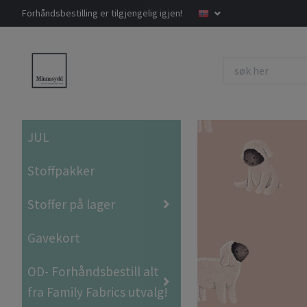
Forhåndsbestilling er tilgjengelig igjen!
JUL
Stoffpakker
Stoffer på lager
Gavekort
OD- Forhåndsbestill alt
fra Family Fabrics utvalg!