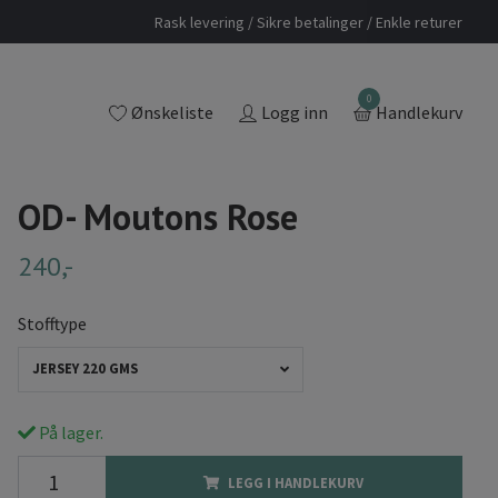
Rask levering / Sikre betalinger / Enkle returer
0
Ønskeliste
Logg inn
Handlekurv
OD- Moutons Rose
240,-
Stofftype
JERSEY 220 GMS
På lager.
LEGG I HANDLEKURV