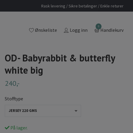
Rask levering / Sikre betalinger / Enkle returer
0
Ønskeliste
Logg inn
Handlekurv
OD- Babyrabbit & butterfly
white big
240,-
Stofftype
JERSEY 220 GMS
På lager.