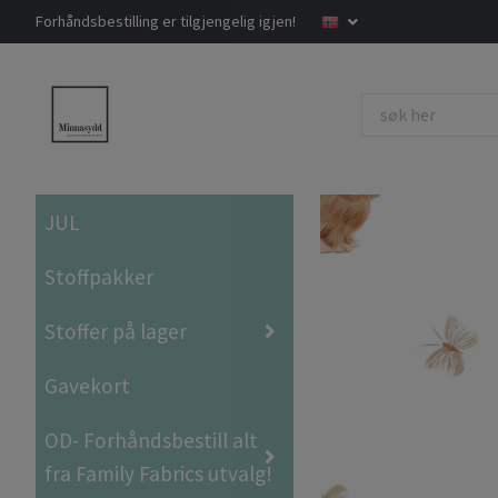
Forhåndsbestilling er tilgjengelig igjen!
JUL
Stoffpakker
Stoffer på lager
Gavekort
OD- Forhåndsbestill alt
fra Family Fabrics utvalg!