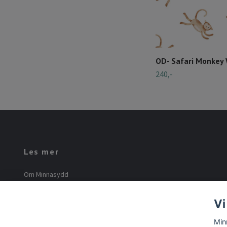
OD- Safari Monkey
240,-
Les mer
Om Minnasydd
Minna Mourier
Vi
Vilkår og betingelser
Min