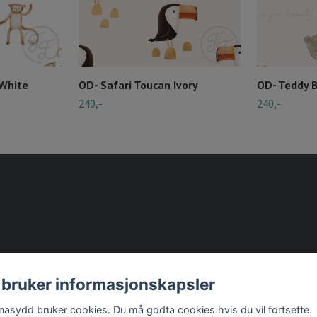
 White
OD- Safari Toucan Ivory
OD- Teddy 
240,-
240,-
 bruker informasjonskapsler
nasydd bruker cookies. Du må godta cookies hvis du vil fortsette.