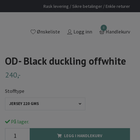
Rask levering / Sikre betalinger / Enkle returer
0
Ønskeliste
Logg inn
Handlekurv
OD- Black duckling offwhite
240,-
Stofftype
JERSEY 220 GMS
På lager.
LEGG I HANDLEKURV