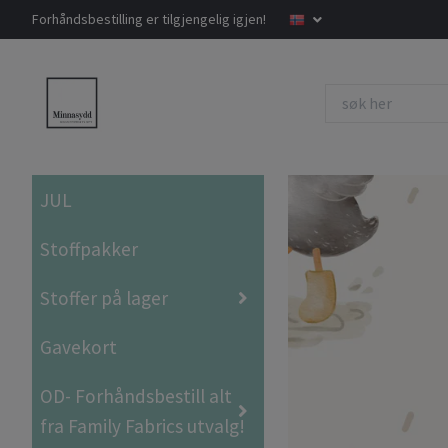
Forhåndsbestilling er tilgjengelig igjen!
JUL
Stoffpakker
Stoffer på lager
Gavekort
OD- Forhåndsbestill alt
fra Family Fabrics utvalg!