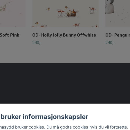
Soft Pink
OD- Holly Jolly Bunny Offwhite
OD- Pengui
240,-
240,-
 bruker informasjonskapsler
nasydd bruker cookies. Du må godta cookies hvis du vil fortsette.