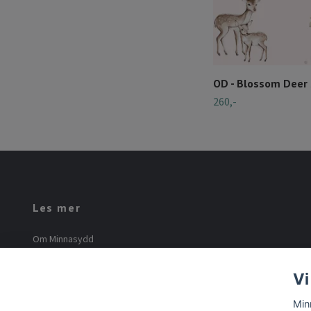
OD - Blossom Deer 
260,-
Les mer
Om Minnasydd
Minna Mourier
Vi
Vilkår og betingelser
Min