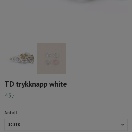
TD trykknapp white
45,-
Antall
10 STK