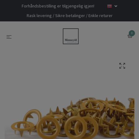
Forhåndsbestilling er tilgjengelig igjen!
Rask levering / Sikre betalinger / Enkle returer
0