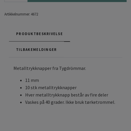
Artikkelnummer:
4672
PRODUKTBESKRIVELSE
TILBAKEMELDINGER
Metalltrykknapper fra Tygdrömmar.
11 mm
10 stk metalltrykknapper
Hver metalltrykknapp består av fire deler
Vaskes på 40 grader. Ikke bruk tørketrommel.