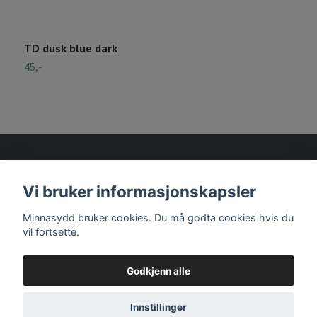
TD dusk blue dark
T
45,-
4
Vi bruker informasjonskapsler
Les mer
Minnasydd bruker cookies. Du må godta cookies hvis du
vil fortsette.
Godkjenn alle
© 2026 Minnasydd
Innstillinger