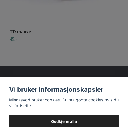
TD mauve
T
45,-
4
Vi bruker informasjonskapsler
Les mer
Minnasydd bruker cookies. Du må godta cookies hvis du
vil fortsette.
Godkjenn alle