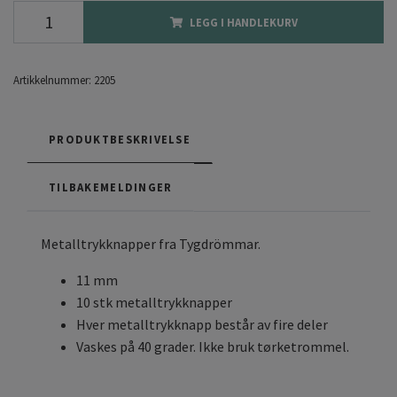
LEGG I HANDLEKURV
Artikkelnummer:
2205
PRODUKTBESKRIVELSE
TILBAKEMELDINGER
Metalltrykknapper fra Tygdrömmar.
11 mm
10 stk metalltrykknapper
Hver metalltrykknapp består av fire deler
Vaskes på 40 grader. Ikke bruk tørketrommel.