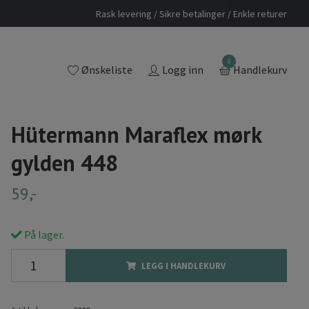
Rask levering / Sikre betalinger / Enkle returer
0
Ønskeliste
Logg inn
Handlekurv
Hütermann Maraflex mørk
gylden 448
59,-
På lager.
LEGG I HANDLEKURV