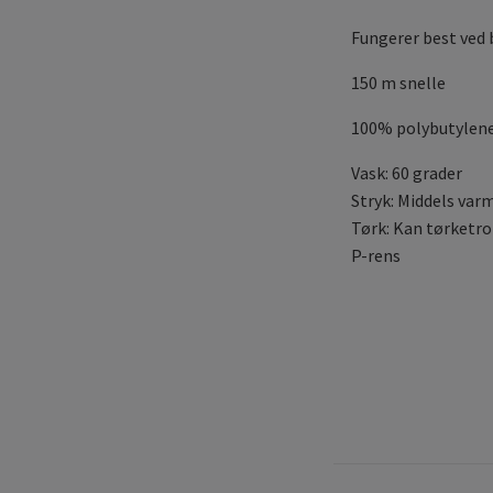
Fungerer best ved b
150 m snelle
100% polybutylene
Vask: 60 grader
Stryk: Middels var
Tørk: Kan tørketr
P-rens