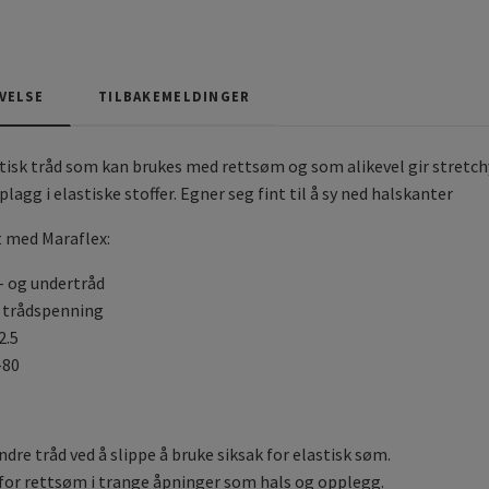
VELSE
TILBAKEMELDINGER
stisk tråd som kan brukes med rettsøm og som alikevel gir stretch
lagg i elastiske stoffer.
Egner seg fint til å sy ned halskanter
t med Maraflex:
r- og undertråd
 trådspenning
2.5
-80
dre tråd ved å slippe å bruke siksak for elastisk søm.
 for rettsøm i trange åpninger som hals og opplegg.