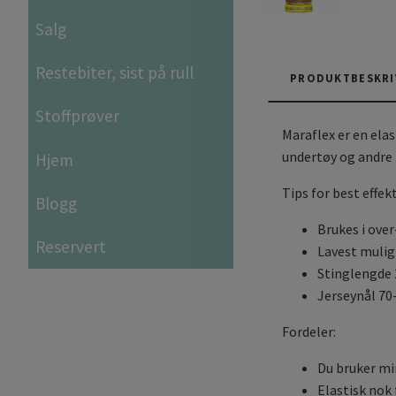
Salg
Restebiter, sist på rull
PRODUKTBESKRI
Stoffprøver
Maraflex er en ela
undertøy og andre p
Hjem
Tips for best effek
Blogg
Brukes i ove
Reservert
Lavest mulig
Stinglengde 
Jerseynål 70
Fordeler:
Du bruker min
Elastisk nok