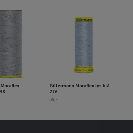
Maraflex
Gütermann Maraflex lys blå
Güt
38
276
mar
59,-
59,-