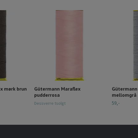
x mørk brun
Gütermann Maraflex
Gütermann 
pudderrosa
mellomgrå 
59,-
Dessverre tsolgt