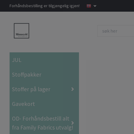
Forhåndsbestilling er tilgjengelig igjen!
JUL
Stoffpakker
Stoffer på lager
Gavekort
OD- Forhåndsbestill alt
fra Family Fabrics utvalg!