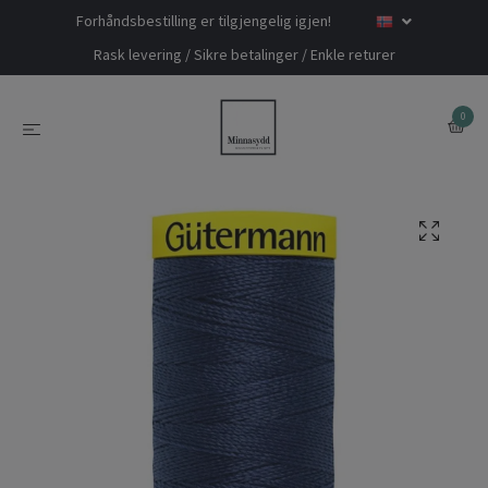
Forhåndsbestilling er tilgjengelig igjen!
Rask levering / Sikre betalinger / Enkle returer
0