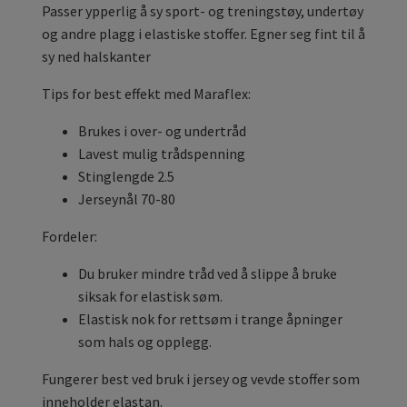
Passer ypperlig å sy sport- og treningstøy, undertøy
og andre plagg i elastiske stoffer.
Egner seg fint til å
sy ned halskanter
Tips for best effekt med Maraflex:
Brukes i over- og undertråd
Lavest mulig trådspenning
Stinglengde 2.5
Jerseynål 70-80
Fordeler:
Du bruker mindre tråd ved å slippe å bruke
siksak for elastisk søm.
Elastisk nok for rettsøm i trange åpninger
som hals og opplegg.
Fungerer best ved bruk i jersey og vevde stoffer som
inneholder elastan.