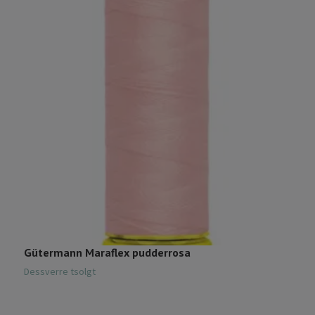
Gütermann Maraflex pudderrosa
G
5
Dessverre tsolgt