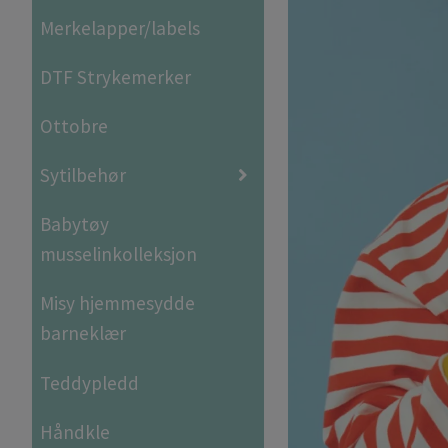
Merkelapper/labels
DTF Strykemerker
Ottobre
Sytilbehør
Babytøy
musselinkolleksjon
Misy hjemmesydde
barneklær
Teddypledd
Håndkle