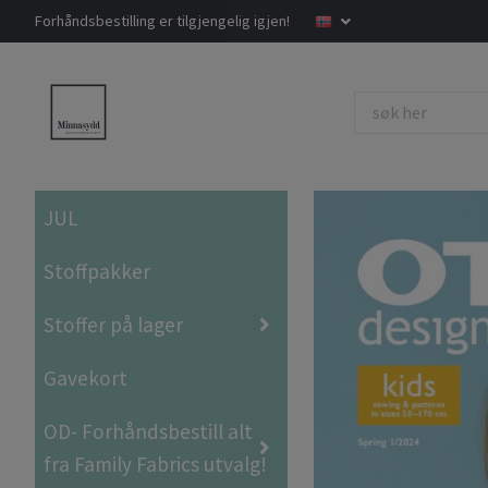
Forhåndsbestilling er tilgjengelig igjen!
JUL
Stoffpakker
Stoffer på lager
Gavekort
OD- Forhåndsbestill alt
fra Family Fabrics utvalg!