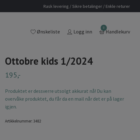
Rask levering / Sikre betalinger / Enkle returer
0
Ønskeliste
Logg inn
Handlekurv
Ottobre kids 1/2024
195,-
Produktet er dessverre utsolgt akkurat nå! Du kan
overvåke produktet, du får da en mail når det er på lager
igjen.
Artikkelnummer:
3482