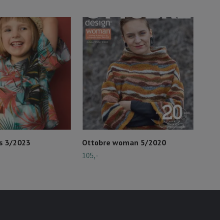
ds 3/2023
Ottobre woman 5/2020
Ott
105,-
Dess