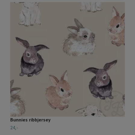
Bunnies ribbjersey
R
24,-
2