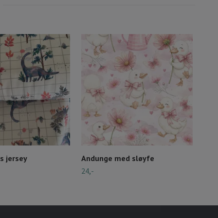
s jersey
Andunge med sløyfe
Fes
24,-
24,-