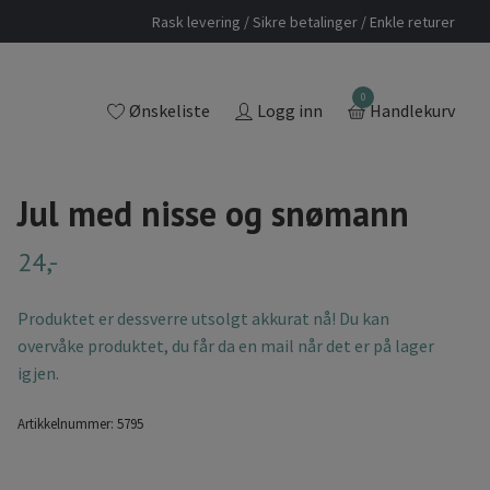
Rask levering / Sikre betalinger / Enkle returer
0
Ønskeliste
Logg inn
Handlekurv
Jul med nisse og snømann
24,-
Produktet er dessverre utsolgt akkurat nå! Du kan
overvåke produktet, du får da en mail når det er på lager
igjen.
Artikkelnummer:
5795