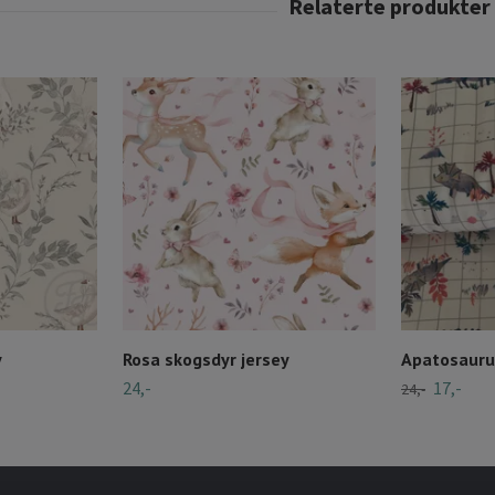
y
Rosa skogsdyr jersey
Apatosauru
24,-
17,-
24,-