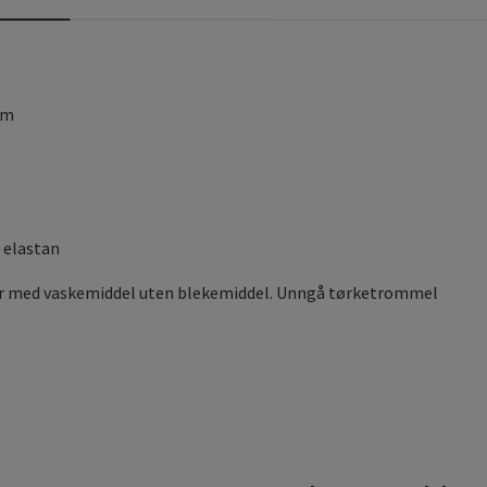
cm
 elastan
er med vaskemiddel uten blekemiddel. Unngå tørketrommel