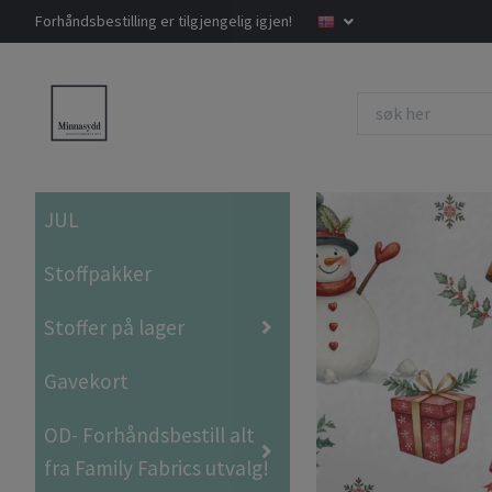
Forhåndsbestilling er tilgjengelig igjen!
JUL
Stoffpakker
Stoffer på lager
Gavekort
OD- Forhåndsbestill alt
fra Family Fabrics utvalg!