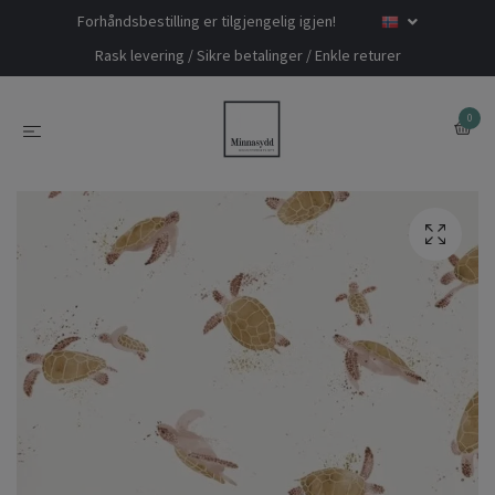
Forhåndsbestilling er tilgjengelig igjen!
Rask levering / Sikre betalinger / Enkle returer
0