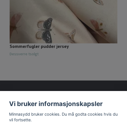
Sommerfugler pudder jersey
S
Dessverre tsolgt
24
Vi bruker informasjonskapsler
Les mer
Minnasydd bruker cookies. Du må godta cookies hvis du
vil fortsette.