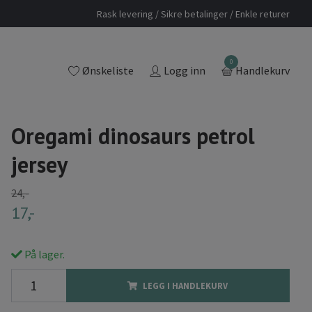
Rask levering / Sikre betalinger / Enkle returer
0
Ønskeliste
Logg inn
Handlekurv
Oregami dinosaurs petrol
jersey
24,-
17,-
På lager.
LEGG I HANDLEKURV