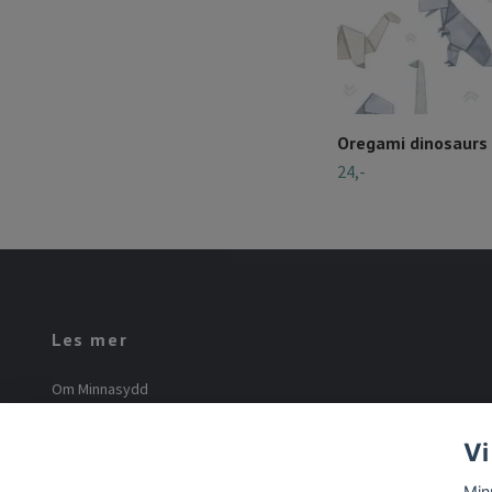
Oregami dinosaurs
24,-
Les mer
Om Minnasydd
Minna Mourier
Vi
Vilkår og betingelser
Min