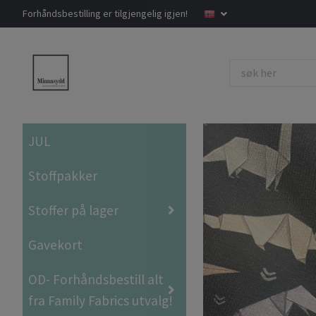
Forhåndsbestilling er tilgjengelig igjen!
JUL
Stoffpakker
Stoffer på lager
Gavekort
OD- Forhåndsbestill alt
fra Family Fabrics utvalg!