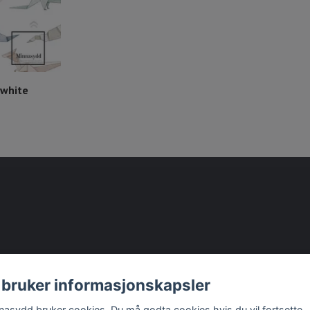
 white
 bruker informasjonskapsler
nasydd bruker cookies. Du må godta cookies hvis du vil fortsette.