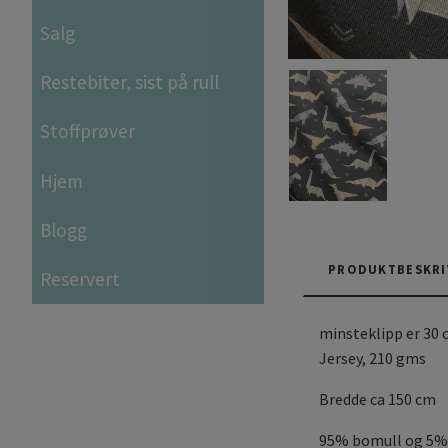
Salg
Restebiter, sist på rull
Stoffprøver
Hjem
Blogg
PRODUKTBESKRI
Reservert
minsteklipp er 30 
Jersey, 210 gms
Bredde ca 150 cm
95% bomull og 5%