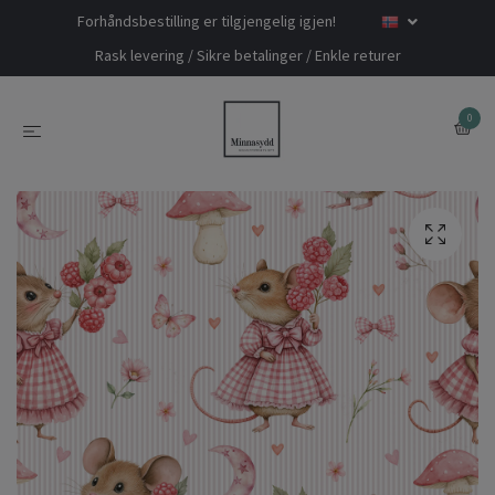
Forhåndsbestilling er tilgjengelig igjen!
Rask levering / Sikre betalinger / Enkle returer
0