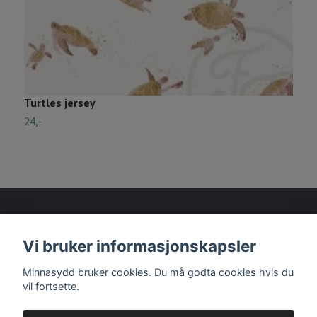
Turtles jersey
G
24,-
2
Vi bruker informasjonskapsler
Les mer
Minnasydd bruker cookies. Du må godta cookies hvis du
vil fortsette.