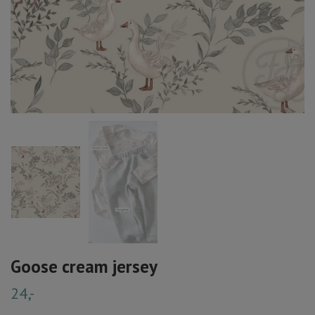
Goose cream jersey
24,-