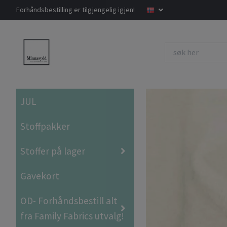
Forhåndsbestilling er tilgjengelig igjen!
JUL
Stoffpakker
Stoffer på lager
Gavekort
OD- Forhåndsbestill alt
fra Family Fabrics utvalg!