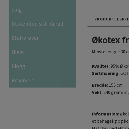
Salg
PRODUKTBESKRI
Restebiter, sist på rull
Økotex fr
Stoffprøver
Hjem
Minste lengde 30 
Blogg
Kvalitet:
95% Økol
Sertifisering:
GOT
Reservert
Bredde:
155 cm
Vekt:
240 gram/m
Informasjon:
økolo
et behagelig og ko
Matcher perfekt me