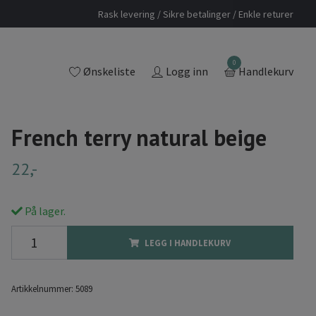
Rask levering / Sikre betalinger / Enkle returer
0
Ønskeliste
Logg inn
Handlekurv
French terry natural beige
22,-
På lager.
LEGG I HANDLEKURV
Artikkelnummer:
5089