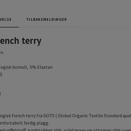
VELSE
TILBAKEMELDINGER
ench terry
cm
ogisk bomull, 5% Elastan
S
2
gisk french terry fra GOTS ( Global Organic Textile Standard quali
mfortabelt ferdig plagg.
d vaffelstoff, rundstrikket ribb, solid jersey og ottoman ribb i s