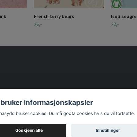
ink
French terry bears
Isoli seagr
26,-
22,-
 bruker informasjonskapsler
nasydd bruker cookies. Du må godta cookies hvis du vil fortsette.
Godkjenn alle
Innstillinger