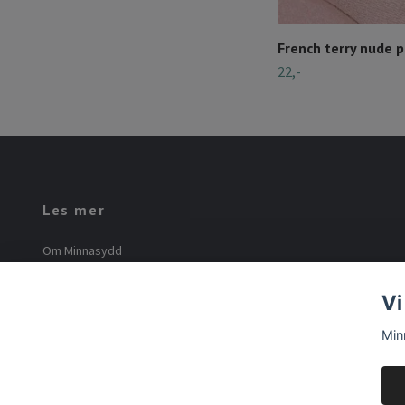
French terry nude p
22,-
Les mer
Om Minnasydd
Minna Mourier
Vi
Vilkår og betingelser
Min
© 2026 Minnasydd