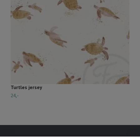
Turtles jersey
R
24,-
1