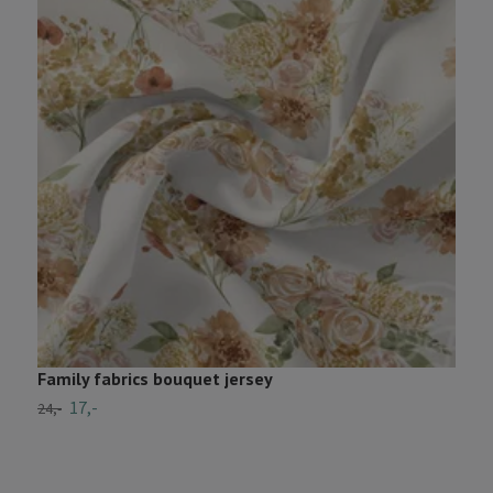
Family fabrics bouquet jersey
P
17,-
2
24,-