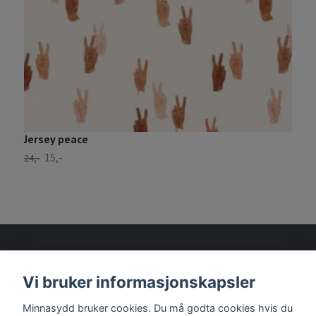
Jersey peace
V
15,-
2
24,-
Vi bruker informasjonskapsler
Les mer
Minnasydd bruker cookies. Du må godta cookies hvis du