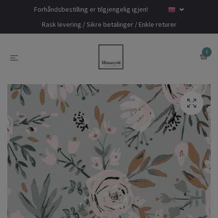
Forhåndsbestilling er tilgjengelig igjen!
Rask levering / Sikre betalinger / Enkle returer
0