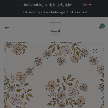
Forhåndsbestilling er tilgjengelig igjen!
Rask levering / Sikre betalinger / Enkle returer
0