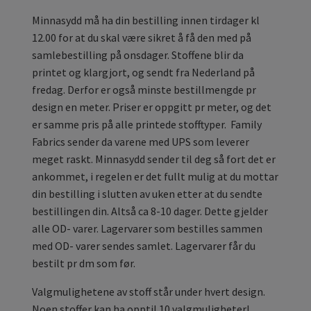
Minnasydd må ha din bestilling innen tirdager kl
12.00 for at du skal være sikret å få den med på
samlebestilling på onsdager. Stoffene blir da
printet og klargjort, og sendt fra Nederland på
fredag. Derfor er også minste bestillmengde pr
design en meter. Priser er oppgitt pr meter, og det
er samme pris på alle printede stofftyper. Family
Fabrics sender da varene med UPS som leverer
meget raskt. Minnasydd sender til deg så fort det er
ankommet, i regelen er det fullt mulig at du mottar
din bestilling i slutten av uken etter at du sendte
bestillingen din. Altså ca 8-10 dager. Dette gjelder
alle OD- varer. Lagervarer som bestilles sammen
med OD- varer sendes samlet. Lagervarer får du
bestilt pr dm som før.
Valgmulighetene av stoff står under hvert design.
Noen stoffer kan ha opptil 10 valgmuligheter!