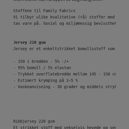
Vi tilbyr ulike kvalitative (rå) stoffer med ekskl
tas vare på. Sosial og miljømessig bevissthet er n
Jersey 210 gsm
Jersey er et enkeltstrikket bomullsstoff som er kj
- 150 i bredden - 5% -/+
- 95% bomull / 5% elastan
- Trykket overflatebredde mellom 145 - 150 cm
- Estimert krymping på 2–5 %
- Vaskeanvisning - 30 grader og middels stryk
Ribbjersey 220 gsm
Et strikket stoff med vekselvis hevede og senkede 