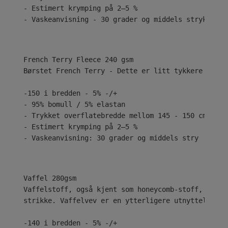
- Estimert krymping på 2–5 %
- Vaskeanvisning - 30 grader og middels stryk
Børstet French Terry - Dette er litt tykkere med e
-150 i bredden - 5% -/+
- 95% bomull / 5% elastan
- Trykket overflatebredde mellom 145 - 150 cm
- Estimert krymping på 2–5 %
- Vaskeanvisning: 30 grader og middels stry
Vaffelstoff, også kjent som honeycomb-stoff, har h
strikke. Vaffelvev er en ytterligere utnyttelse av
-140 i bredden - 5% -/+