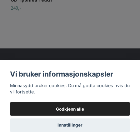
240,-
2
Vi bruker informasjonskapsler
Les mer
Minnasydd bruker cookies. Du må godta cookies hvis du
vil fortsette.
Godkjenn alle
© 2026 Minnasydd
Innstillinger