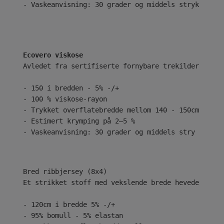
- Vaskeanvisning: 30 grader og middels stryk
Ecovero viskose
Avledet fra sertifiserte fornybare trekilder ved b
- 150 i bredden - 5% -/+
- 100 % viskose-rayon
- Trykket overflatebredde mellom 140 - 150cm
- Estimert krymping på 2–5 %
- Vaskeanvisning: 30 grader og middels stry
Bred ribbjersey (8x4)
Et strikket stoff med vekslende brede hevede og se
- 120cm i bredde 5% -/+
- 95% bomull - 5% elastan