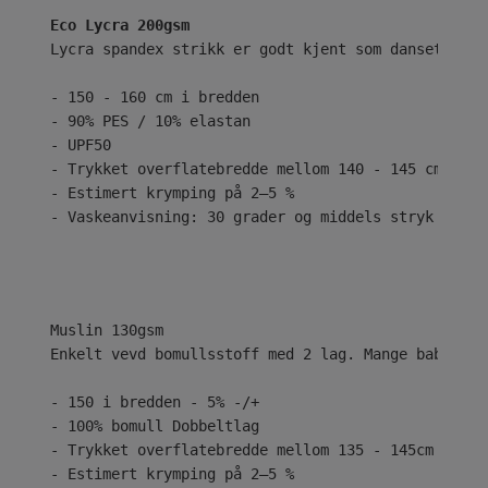
Eco Lycra 200gsm
Lycra spandex strikk er godt kjent som dansetøy el
- 150 - 160 cm i bredden
- 90% PES / 10% elastan
- UPF50
- Trykket overflatebredde mellom 140 - 145 cm
- Estimert krymping på 2–5 %
- Vaskeanvisning: 30 grader og middels stryk
Enkelt vevd bomullsstoff med 2 lag. Mange babyer e
- 150 i bredden - 5% -/+
- 100% bomull Dobbeltlag
- Trykket overflatebredde mellom 135 - 145cm
- Estimert krymping på 2–5 %