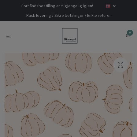
Forhåndsbestilling er tilgjengelig igjen!
Rask levering / Sikre betalinger / Enkle returer
0