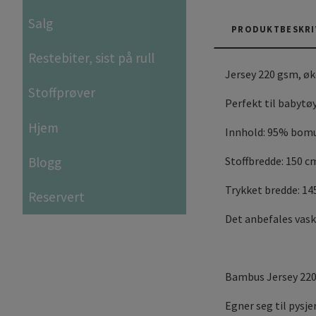
Salg
PRODUKTBESKRI
Restebiter, sist på rull
Jersey 220 gsm, ø
Stoffprøver
Perfekt til babytøy
Hjem
Innhold: 95% bomu
Blogg
Stoffbredde: 150 c
Trykket bredde: 1
Reservert
Det anbefales vask
Bambus Jersey 220
Egner seg til pysje