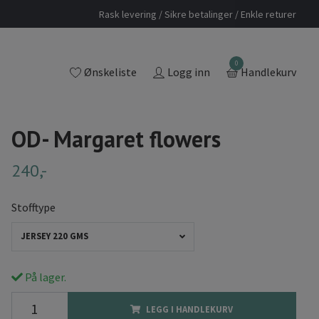
Rask levering / Sikre betalinger / Enkle returer
0
Ønskeliste
Logg inn
Handlekurv
OD- Margaret flowers
240,-
Stofftype
JERSEY 220 GMS
På lager.
LEGG I HANDLEKURV