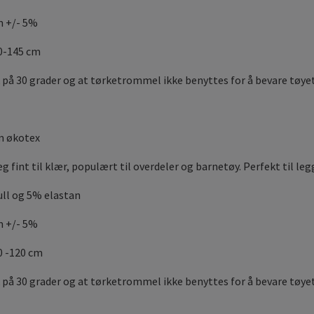
m +/- 5%
40-145 cm
 på 30 grader og at tørketrommel ikke benyttes for å bevare tøye
m økotex
g fint til klær, populært til overdeler og barnetøy. Perfekt til le
ll og 5% elastan
m +/- 5%
0 -120 cm
 på 30 grader og at tørketrommel ikke benyttes for å bevare tøyet