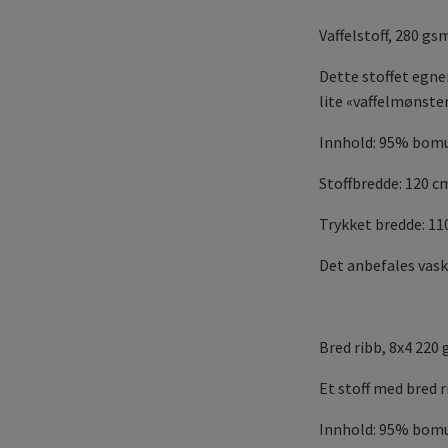
Vaffelstoff
, 280 gs
Dette stoffet egner 
lite «vaffelmønster»
Innhold: 95% bomu
Stoffbredde: 120 c
Trykket bredde: 11
Det anbefales vask
Bred ribb, 8x4 220
Et stoff med bred r
Innhold: 95% bomu