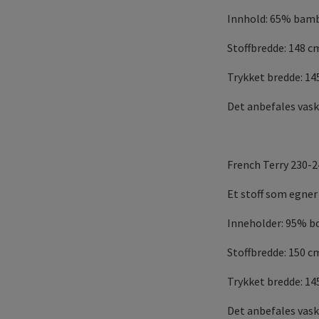
Innhold: 65% bamb
Stoffbredde: 148 c
Trykket bredde: 1
Det anbefales vask
French Terry 230-
Et stoff som egner 
Inneholder: 95% b
Stoffbredde: 150 c
Trykket bredde: 1
Det anbefales vask