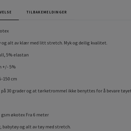
VELSE
TILBAKEMELDINGER
kotex
 og alt av klær med litt stretch. Myk og deilig kvalitet.
ll, 5% elastan
m +/- 5%
45-150 cm
 på 30 grader og at tørketrommel ikke benyttes for å bevare tøyet
 gsm økotex Fra 6 meter
r, babytøy og alt av tøy med stretch.