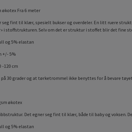
m økotex Fra 6 meter
seg fint til klær, spesielt bukser og overdeler. En litt ruere strukt
 i stoffstrukturen. Selv om det er struktur i stoffet blir det fine st
ll og 5% elastan
m +/- 5%
0 -120 cm
 på 30 grader og at tørketrommel ikke benyttes for å bevare tøyet
 gsm økotex
ibbstruktur. Det egner seg fint til klær, både til baby og voksen. 
ll og 5% elastan