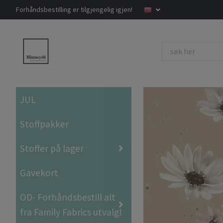
Forhåndsbestilling er tilgjengelig igjen!
JUL
Stoffpakker
Stoffer på lager
Gavekort
OD- Forhåndsbestill alt
fra Family Fabrics utvalg!