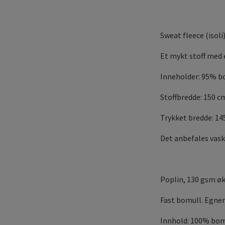
Sweat fleece (isol
Et mykt stoff med 
Inneholder: 95% b
Stoffbredde: 150 c
Trykket bredde: 1
Det anbefales vask
Poplin, 130 gsm øk
Fast bomull. Egner
Innhold: 100% bom