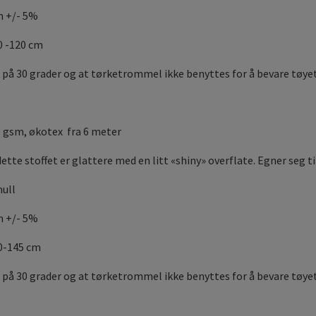
m +/- 5%
0 -120 cm
 på 30 grader og at tørketrommel ikke benyttes for å bevare tøyet
 gsm, økotex fra 6 meter
tte stoffet er glattere med en litt «shiny» overflate. Egner seg t
ull
m +/- 5%
40-145 cm
 på 30 grader og at tørketrommel ikke benyttes for å bevare tøyet