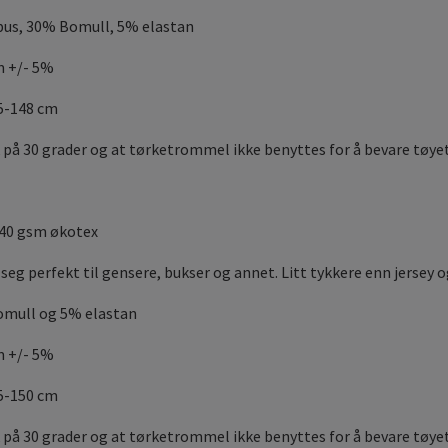
us, 30% Bomull, 5% elastan
m +/- 5%
45-148 cm
 på 30 grader og at tørketrommel ikke benyttes for å bevare tøye
240 gsm økotex
seg perfekt til gensere, bukser og annet. Litt tykkere enn jersey 
omull og 5% elastan
m +/- 5%
45-150 cm
 på 30 grader og at tørketrommel ikke benyttes for å bevare tøyet