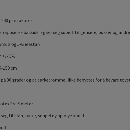
i) 240 gsm økotex
en «pusete» bakside. Egner seg supert til gensere, bukser og andr
omull og 5% elastan
m +/- 5%
45-150 cm
 på 30 grader og at tørketrommel ikke benyttes for å bevare tøye
otex Fra 6 meter
 seg til klær, puter, sengetøy og mye annet.
ull