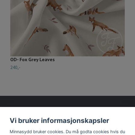
OD- Fox Grey Leaves
O
240,-
2
Vi bruker informasjonskapsler
Les mer
Minnasydd bruker cookies. Du må godta cookies hvis du