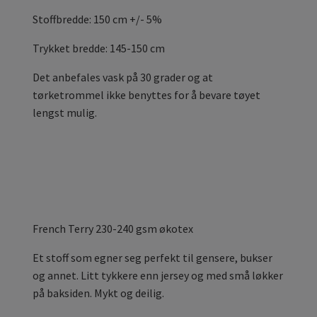
Stoffbredde: 150 cm +/- 5%
Trykket bredde: 145-150 cm
Det anbefales vask på 30 grader og at
tørketrommel ikke benyttes for å bevare tøyet
lengst mulig.
French Terry 230-240 gsm økotex
Et stoff som egner seg perfekt til gensere, bukser
og annet. Litt tykkere enn jersey og med små løkker
på baksiden. Mykt og deilig.