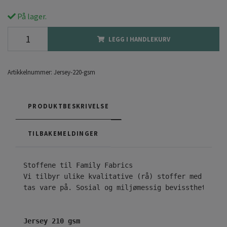
På lager.
LEGG I HANDLEKURV
Artikkelnummer:
Jersey-220-gsm
PRODUKTBESKRIVELSE
TILBAKEMELDINGER
Vi tilbyr ulike kvalitative (rå) stoffer med ekskl
tas vare på. Sosial og miljømessig bevissthet er n
Jersey 210 gsm