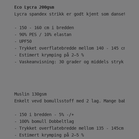
Eco Lycra 200gsm
Lycra spandex strikk er godt kjent som dansetøy el
- 150 - 160 cm i bredden
- 90% PES / 10% elastan
- UPF50
- Trykket overflatebredde mellom 140 - 145 cm
- Estimert krymping på 2–5 %
- Vaskeanvisning: 30 grader og middels stryk
Enkelt vevd bomullsstoff med 2 lag. Mange babyer e
- 150 i bredden - 5% -/+
- 100% bomull Dobbeltlag
- Trykket overflatebredde mellom 135 - 145cm
- Estimert krymping på 2–5 %