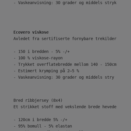
- Vaskeanvisning: 30 grader og middels stryk
Ecovero viskose
Avledet fra sertifiserte fornybare trekilder ved b
- 150 i bredden - 5% -/+
- 100 % viskose-rayon
- Trykket overflatebredde mellom 140 - 150cm
- Estimert krymping på 2–5 %
- Vaskeanvisning: 30 grader og middels stry
Bred ribbjersey (8x4)
Et strikket stoff med vekslende brede hevede og se
- 120cm i bredde 5% -/+
- 95% bomull - 5% elastan