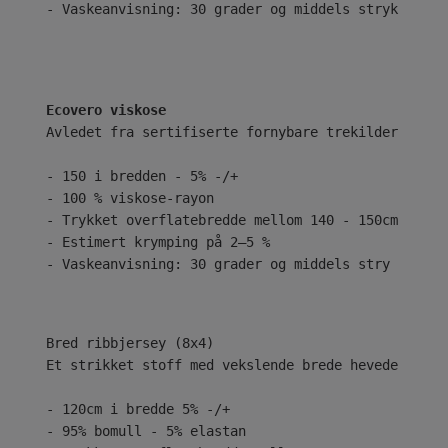
- Vaskeanvisning: 30 grader og middels stryk
Ecovero viskose
Avledet fra sertifiserte fornybare trekilder ved b
- 150 i bredden - 5% -/+
- 100 % viskose-rayon
- Trykket overflatebredde mellom 140 - 150cm
- Estimert krymping på 2–5 %
- Vaskeanvisning: 30 grader og middels stry
Bred ribbjersey (8x4)
Et strikket stoff med vekslende brede hevede og se
- 120cm i bredde 5% -/+
- 95% bomull - 5% elastan