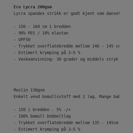
Eco Lycra 200gsm
Lycra spandex strikk er godt kjent som dansetøy el
- 150 - 160 cm i bredden
- 90% PES / 10% elastan
- UPF50
- Trykket overflatebredde mellom 140 - 145 cm
- Estimert krymping på 2–5 %
- Vaskeanvisning: 30 grader og middels stryk
Enkelt vevd bomullsstoff med 2 lag. Mange babyer e
- 150 i bredden - 5% -/+
- 100% bomull Dobbeltlag
- Trykket overflatebredde mellom 135 - 145cm
- Estimert krymping på 2–5 %