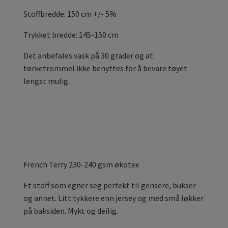
Stoffbredde: 150 cm +/- 5%
Trykket bredde: 145-150 cm
Det anbefales vask på 30 grader og at
tørketrommel ikke benyttes for å bevare tøyet
lengst mulig.
French Terry 230-240 gsm økotex
Et stoff som egner seg perfekt til gensere, bukser
og annet. Litt tykkere enn jersey og med små løkker
på baksiden. Mykt og deilig.