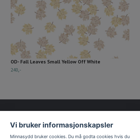
OD- Fall Leaves Small Yellow Off White
O
240,-
2
Vi bruker informasjonskapsler
Les mer
Minnasydd bruker cookies. Du må godta cookies hvis du