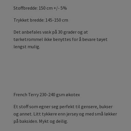
Stoffbredde: 150 cm +/- 5%
Trykket bredde: 145-150 cm
Det anbefales vask på 30 grader og at
tørketrommel ikke benyttes for å bevare tøyet
lengst mulig.
French Terry 230-240 gsm økotex
Et stoff som egner seg perfekt til gensere, bukser
og annet. Litt tykkere enn jersey og med små løkker
på baksiden. Mykt og deilig.