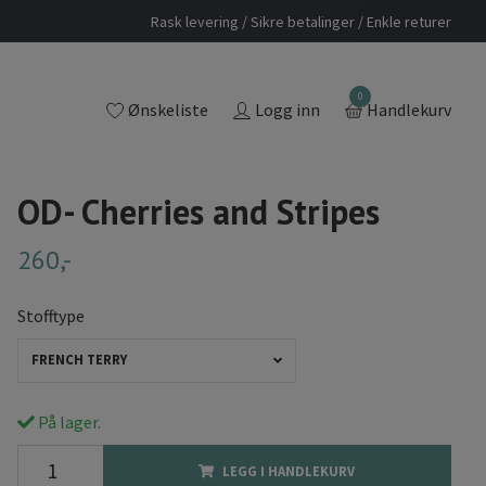
Rask levering / Sikre betalinger / Enkle returer
0
Ønskeliste
Logg inn
Handlekurv
OD- Cherries and Stripes
260,-
Stofftype
FRENCH TERRY
På lager.
LEGG I HANDLEKURV