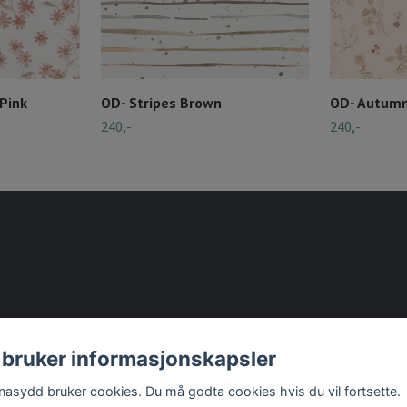
Pink
OD- Stripes Brown
OD- Autumn 
240,-
240,-
 bruker informasjonskapsler
nasydd bruker cookies. Du må godta cookies hvis du vil fortsette.