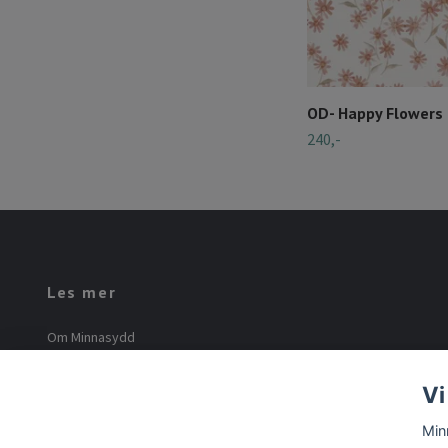
OD- Happy Flowers 
240,-
Les mer
Om Minnasydd
Minna Mourier
Vi
Vilkår og betingelser
Min