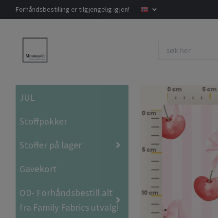
Forhåndsbestilling er tilgjengelig igjen!
JUL
Stoffpakker
Stoffer på lager
Gavekort
OD- Forhåndsbestill alt
fra Family Fabrics utvalg!