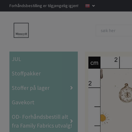
Forhåndsbestilling er tilgjengelig igjen!
JUL
Stoffpakker
Stoffer på lager
Gavekort
OD- Forhåndsbestill alt
fra Family Fabrics utvalg!