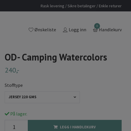
Rask levering / Sikre betalinger / Enkle returer
0
Ønskeliste
Logg inn
Handlekurv
OD- Camping Watercolors
240,-
Stofftype
JERSEY 220 GMS
På lager.
LEGG I HANDLEKURV