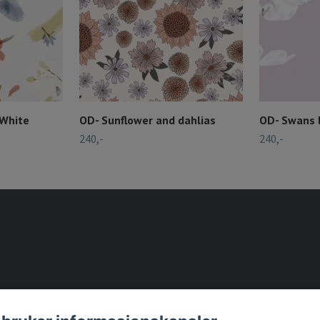
 White
OD- Sunflower and dahlias
OD- Swans l
240,-
240,-