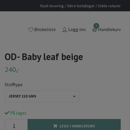
Rask levering / Sikre betalinger / Enkle returer
0
Ønskeliste
Logg inn
Handlekurv
OD- Baby leaf beige
240,-
Stofftype
JERSEY 220 GMS
På lager.
LEGG I HANDLEKURV