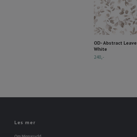
OD- Abstract Leave
White
240,-
Les mer
Om Minnasydd