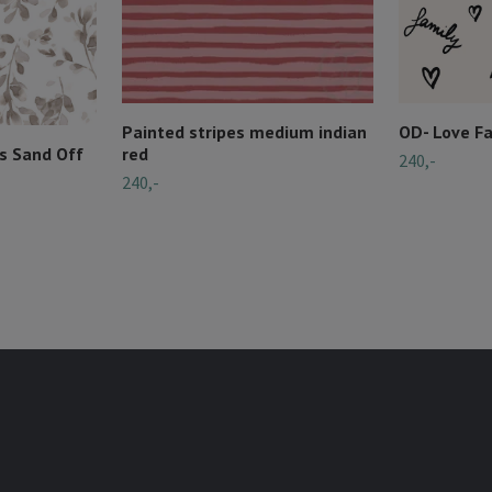
Painted stripes medium indian
OD- Love F
s Sand Off
red
240,-
240,-