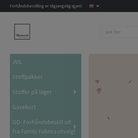
Forhåndsbestilling er tilgjengelig igjen!
JUL
Stoffpakker
Stoffer på lager
Gavekort
OD- Forhåndsbestill alt
fra Family Fabrics utvalg!