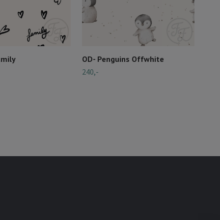
amily
OD- Penguins Offwhite
240,-
OD-
Sma
240,