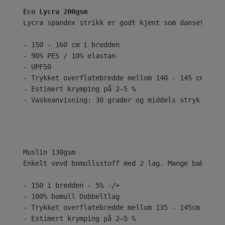
Eco Lycra 200gsm
Lycra spandex strikk er godt kjent som dansetøy el
- 150 - 160 cm i bredden
- 90% PES / 10% elastan
- UPF50
- Trykket overflatebredde mellom 140 - 145 cm
- Estimert krymping på 2–5 %
- Vaskeanvisning: 30 grader og middels stryk
Enkelt vevd bomullsstoff med 2 lag. Mange babyer e
- 150 i bredden - 5% -/+
- 100% bomull Dobbeltlag
- Trykket overflatebredde mellom 135 - 145cm
- Estimert krymping på 2–5 %