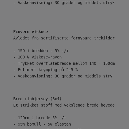
- Vaskeanvisning: 30 grader og middels stryk
Ecovero viskose
Avledet fra sertifiserte fornybare trekilder ved b
- 150 i bredden - 5% -/+
- 100 % viskose-rayon
- Trykket overflatebredde mellom 140 - 150cm
- Estimert krymping på 2–5 %
- Vaskeanvisning: 30 grader og middels stry
Bred ribbjersey (8x4)
Et strikket stoff med vekslende brede hevede og se
- 120cm i bredde 5% -/+
- 95% bomull - 5% elastan