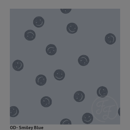
O
OD- Smiley Blue
2