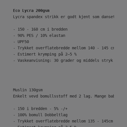
Eco Lycra 200gsm
Lycra spandex strikk er godt kjent som dansetøy el
- 150 - 160 cm i bredden
- 90% PES / 10% elastan
- UPF50
- Trykket overflatebredde mellom 140 - 145 cm
- Estimert krymping på 2–5 %
- Vaskeanvisning: 30 grader og middels stryk
Enkelt vevd bomullsstoff med 2 lag. Mange babyer e
- 150 i bredden - 5% -/+
- 100% bomull Dobbeltlag
- Trykket overflatebredde mellom 135 - 145cm